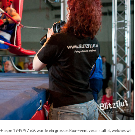
aspe 1949/97 e.V. wurde ein grosses Box-Event veranstaltet, welches wir